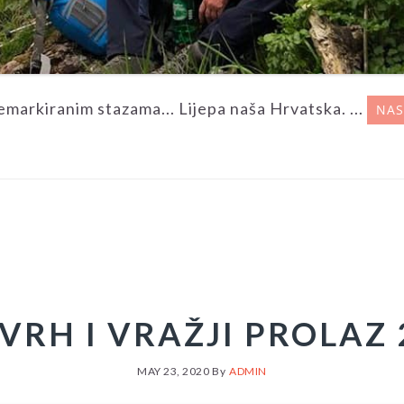
emarkiranim stazama... Lijepa naša Hrvatska. ...
NAS
VRH I VRAŽJI PROLAZ 2
MAY 23, 2020
By
ADMIN