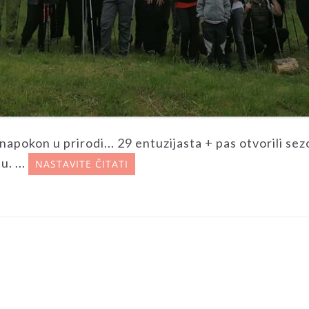
okon u prirodi... 29 entuzijasta + pas otvorili sez
. ...
NASTAVITE ČITATI