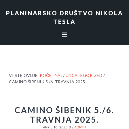
Skip
Skip
Skip
to
to
to
PLANINARSKO DRUŠTVO NIKOLA
primary
content
footer
TESLA
navigation
VI STE OVDJE:
POČETNA:
/
UNCATEGORIZED
/
CAMINO ŠIBENIK 5./6. TRAVNJA 2025.
CAMINO ŠIBENIK 5./6.
TRAVNJA 2025.
APRIL 10, 2025
By
ADMIN