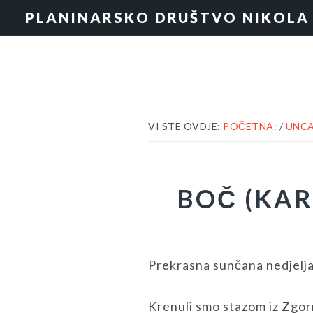
Skip
Skip
Skip
PLANINARSKO DRUŠTVO NIKOLA
to
to
to
primary
content
footer
navigation
VI STE OVDJE:
POČETNA:
/
UNCA
BOČ (KAR
Prekrasna sunčana nedjelja
Krenuli smo stazom iz Zgor