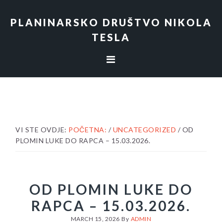
Skip
Skip
Skip
to
to
to
PLANINARSKO DRUŠTVO NIKOLA
primary
content
footer
TESLA
navigation
VI STE OVDJE:
POČETNA:
/
UNCATEGORIZED
/
OD
PLOMIN LUKE DO RAPCA – 15.03.2026.
OD PLOMIN LUKE DO
RAPCA – 15.03.2026.
MARCH 15, 2026
By
ADMIN