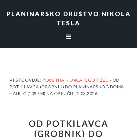
Skip
Skip
Skip
to
to
to
PLANINARSKO DRUŠTVO NIKOLA
primary
content
footer
TESLA
navigation
VI STE OVDJE:
POČETNA:
/
UNCATEGORIZED
/
OD
POTKILAVCA (GROBNIK) DO PLANINARSKOG DOMA
HAHLIĆ (1097 M) NA OBRUČU 22.03.2026.
OD POTKILAVCA
(GROBNIK) DO