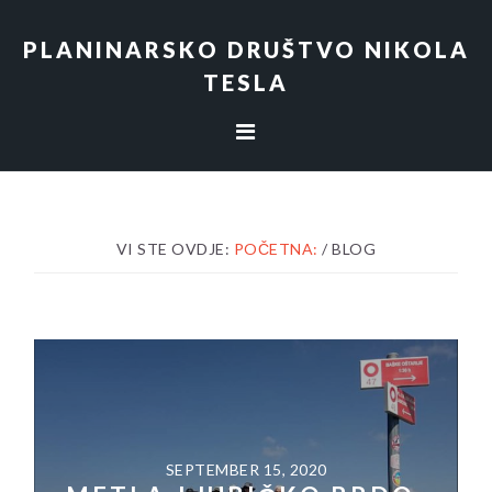
Skip
Skip
Skip
to
to
to
PLANINARSKO DRUŠTVO NIKOLA
primary
content
footer
TESLA
navigation
VI STE OVDJE:
POČETNA:
/
BLOG
SEPTEMBER 15, 2020