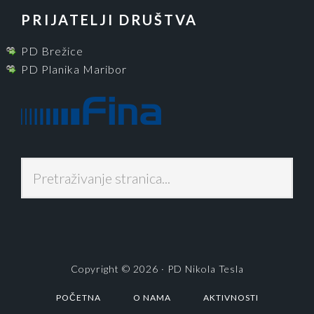
PRIJATELJI DRUŠTVA
PD Brežice
PD Planika Maribor
P
r
e
t
r
a
Copyright © 2026 · PD Nikola Tesla
ž
i
POČETNA
O NAMA
AKTIVNOSTI
v