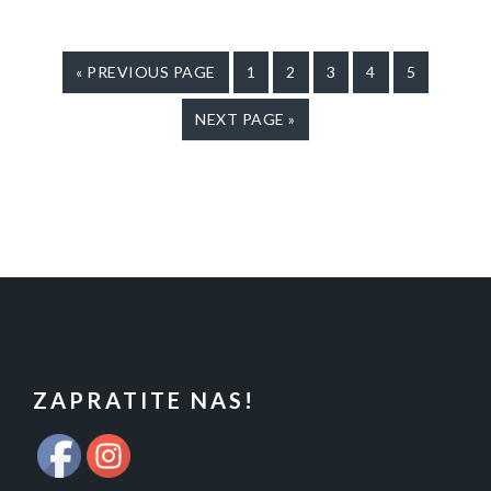
« PREVIOUS PAGE
PAGE
1
PAGE
2
PAGE
3
PAGE
4
PAGE
5
NEXT PAGE »
FOOTER
ZAPRATITE NAS!